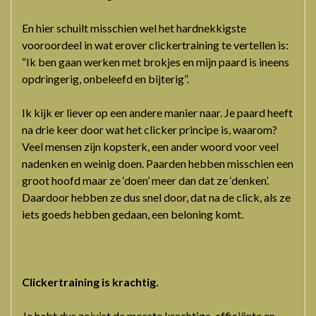
En hier schuilt misschien wel het hardnekkigste
vooroordeel in wat erover clickertraining te vertellen is:
“Ik ben gaan werken met brokjes en mijn paard is ineens
opdringerig, onbeleefd en bijterig”.
Ik kijk er liever op een andere manier naar. Je paard heeft
na drie keer door wat het clicker principe is, waarom?
Veel mensen zijn kopsterk, een ander woord voor veel
nadenken en weinig doen. Paarden hebben misschien een
groot hoofd maar ze ‘doen’ meer dan dat ze ‘denken’.
Daardoor hebben ze dus snel door, dat na de click, als ze
iets goeds hebben gedaan, een beloning komt.
Clickertraining is krachtig.
Je hebt dus zojuist de meeste krachtige, efficiënte en