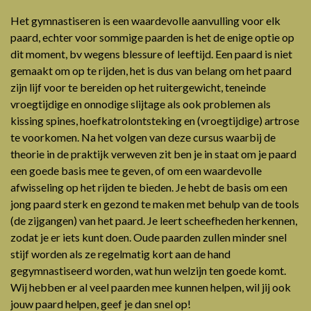
Het gymnastiseren is een waardevolle aanvulling voor elk
paard, echter voor sommige paarden is het de enige optie op
dit moment, bv wegens blessure of leeftijd. Een paard is niet
gemaakt om op te rijden, het is dus van belang om het paard
zijn lijf voor te bereiden op het ruitergewicht, teneinde
vroegtijdige en onnodige slijtage als ook problemen als
kissing spines, hoefkatrolontsteking en (vroegtijdige) artrose
te voorkomen. Na het volgen van deze cursus waarbij de
theorie in de praktijk verweven zit ben je in staat om je paard
een goede basis mee te geven, of om een waardevolle
afwisseling op het rijden te bieden. Je hebt de basis om een
jong paard sterk en gezond te maken met behulp van de tools
(de zijgangen) van het paard. Je leert scheefheden herkennen,
zodat je er iets kunt doen. Oude paarden zullen minder snel
stijf worden als ze regelmatig kort aan de hand
gegymnastiseerd worden, wat hun welzijn ten goede komt.
Wij hebben er al veel paarden mee kunnen helpen, wil jij ook
jouw paard helpen, geef je dan snel op!