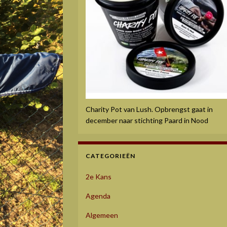
Charity Pot van Lush. Opbrengst gaat in
december naar stichting Paard in Nood
CATEGORIEËN
2e Kans
Agenda
Algemeen