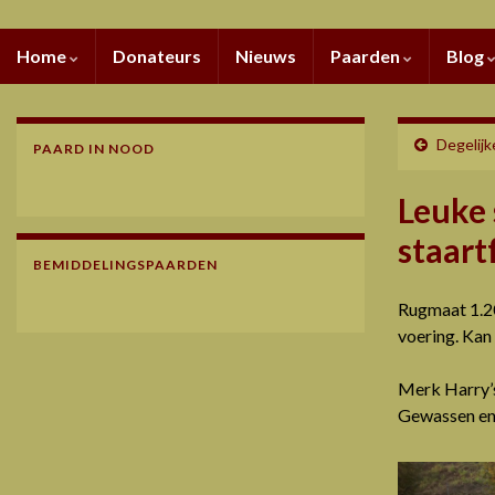
Home
Donateurs
Nieuws
Paarden
Blog
Degelijk
PAARD IN NOOD
Leuke 
staart
BEMIDDELINGSPAARDEN
Rugmaat 1.20 
voering. Kan
Merk Harry’s
Gewassen en g