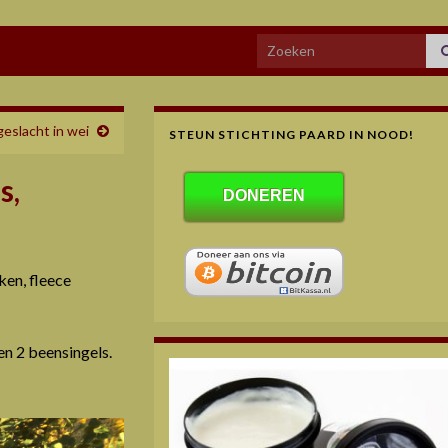
Search for:
geslacht in wei
STEUN STICHTING PAARD IN NOOD!
s,
DONEREN
ken, fleece
en 2 beensingels.