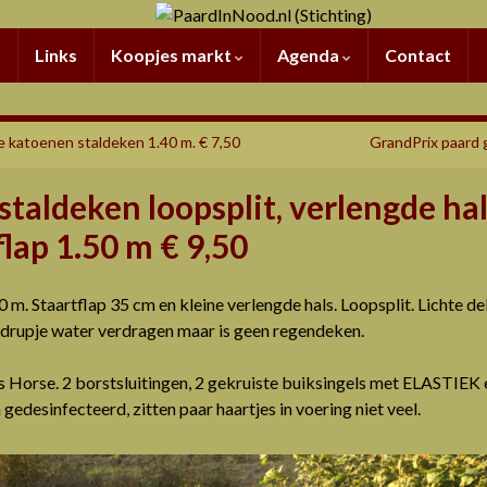
Links
Koopjes markt
Agenda
Contact
e katoenen staldeken 1.40 m. € 7,50
GrandPrix paard 
staldeken loopsplit, verlengde hal
flap 1.50 m € 9,50
m. Staartflap 35 cm en kleine verlengde hals. Loopsplit. Lichte de
 drupje water verdragen maar is geen regendeken.
 Horse. 2 borstsluitingen, 2 gekruiste buiksingels met ELASTIEK 
edesinfecteerd, zitten paar haartjes in voering niet veel.